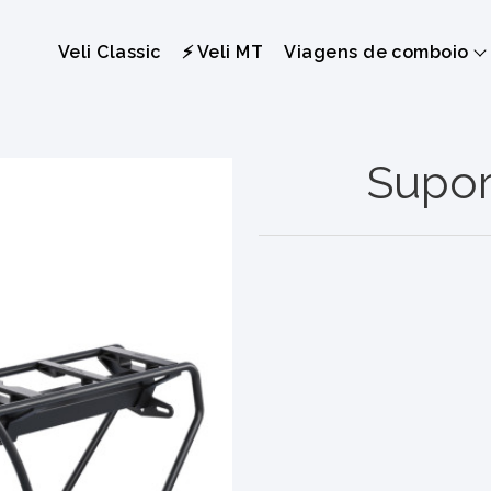
Veli Classic
⚡ Veli MT
Viagens de comboio
Supor